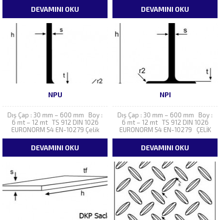
SFe 44.2 ve SFe 52.3 DIN 17100
SFe 52.3 DIN 17100 RSt 37.2 RSt
DEVAMINI OKU
DEVAMINI OKU
RSt 37.2 , RSt 44.2 ve RSt 52.3
44.2 ve RSt 52.3 S235JR / 10025,
S235JR / 10025 , S275JR/...
S275JR / 10025 ve S355JR...
NPU
NPI
Dış Çap : 30 mm – 600 mm Boy :
Dış Çap : 30 mm – 600 mm Boy :
6 mt – 12 mt TS 912 DIN 1026
6 mt – 12 mt TS 912 DIN 1026
EURONORM 54 EN-10279 Çelik
EURONORM 54 EN-10279 ÇELİK
Kalitesi : TS 2162 SFe 37.2, SFe
KALİTESİ TS 2162 SFe 37.2 , SFe
44.2 ve SFe 52.3 , DIN 17100
44.2 ve SFe 52.3 , DIN
DEVAMINI OKU
DEVAMINI OKU
RSt...
17100 RSt...