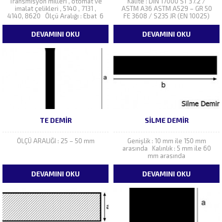
Transmisyon milleri , otomat ve
Kalite : DIN 17000 ST 37.2 /
imalat çelikleri , 5140 , 7131 ,
ASTM A36 ASTM A529 – GR 50
4140, 8620 Ölçü Aralığı : Ebat 6
FE 3608 / S235 JR (EN 10025)
– 34 mm
S275 JR R (10025) Boy :
DEVAMINI OKU
DEVAMINI OKU
TE DEMIR
SILME DEMIR
ÖLÇÜ ARALIĞI : 25 – 50 mm
Genişlik : 10 mm ile 150 mm
arasında Kalınlık : 5 mm ile 60
mm arasında
DEVAMINI OKU
DEVAMINI OKU