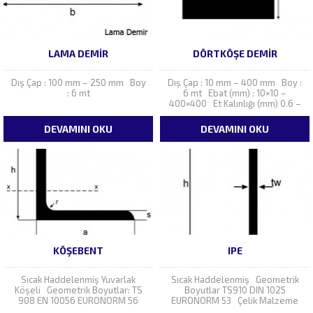
LAMA DEMIR
DÖRTKÖŞE DEMIR
Dış Çap : 100 mm – 250 mm Boy
Dış Çap : 10 mm – 400 mm Boy :
: 6 mt
6 mt Ebat (mm) : 10×10 –
400×400 Et Kalınlığı (mm) 0.6 –
0.7 – 0.8 – 0.9 1.0 – 1.2 – 1.5 –
2.0 2.5 –...
DEVAMINI OKU
DEVAMINI OKU
KÖŞEBENT
IPE
Sıcak Haddelenmiş Yuvarlak
Sıcak Haddelenmiş Geometrik
Köşeli Geometrik Boyutlar: TS
Boyutlar TS910 DIN 1025
908 EN 10056 EURONORM 56
EURONORM 53 Çelik Malzeme
Çelik Malzeme TS 2162 SFe 37.2,
TS 2162 SFe 37.2 , SFe 44.2 ve