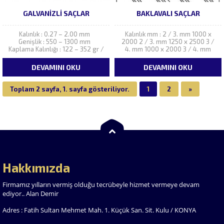
GALVANIZLI SAÇLAR
BAKLAVALI SAÇLAR
Kalınlık : 0.27 – 2.00 mm
Kalınlık mm : 2 / 3. mm 1000 x
Genişlik : 550 – 1300 mm
2000 2 / 3. mm 1250 x 2500 3 /
Kaplama Kalınlığı : 122 – 352 gr /
4. mm 1000 x 2000 3 / 4. mm
m2 Boy : Max. 6.500 mm
1250 x 2500 4 / 5. mm 1000 x
2000 4 / 5....
DEVAMINI OKU
DEVAMINI OKU
Toplam 2 sayfa, 1. sayfa gösteriliyor.
1
2
»
Hakkımızda
Firmamız yılların vermiş olduğu tecrübeyle hizmet vermeye devam
ediyor.. Alan Demir
Adres : Fatih Sultan Mehmet Mah. 1. Küçük San. Sit. Kulu / KONYA