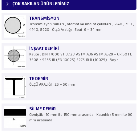
ÇOK BAKILAN ÜRÜNLERİMİZ
TRANSMISYON
Transmisyon milleri , otomat ve imalat çelikleri , 5140 , 7131 ,
4140, 8620 Ölçü Aralığı : Ebat 6 – 34 mm
İNŞAAT DEMIRI
Kalite : DIN 17000 ST 37.2 / ASTM A36 ASTM A529 – GR 50 FE
3608 / S235 JR (EN 10025) S275 JR R (10025) Boy :
TE DEMIR
ÖLÇÜ ARALIĞI : 25 – 50 mm
SILME DEMIR
Genişlik : 10 mm ile 150 mm arasında Kalınlık : 5 mm ile 60
mm arasında