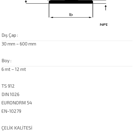
Dış Çap :
30 mm – 600 mm
Boy :
6 mt – 12 mt
TS 912
DIN 1026
EURONORM 54
EN-10279
ÇELİK KALİTESİ