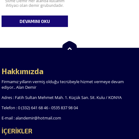
Silme Demir Her alanda kullanım
ihtiyacı olan demir grubundadır.
DEVAMINI OKU
Hakkımızda
Firmamız yılların vermiş olduğu tecrübeyle hizmet vermeye devam
ediyor.. Alan Demir
Adres : Fatih Sultan Mehmet Mah. 1. Küçük San. Sit. Kulu / KONYA
Telefon : 0 (332) 641 68 46 - 0535 837 98 04
E-mail : alandemir@hotmail.com
İÇERİKLER