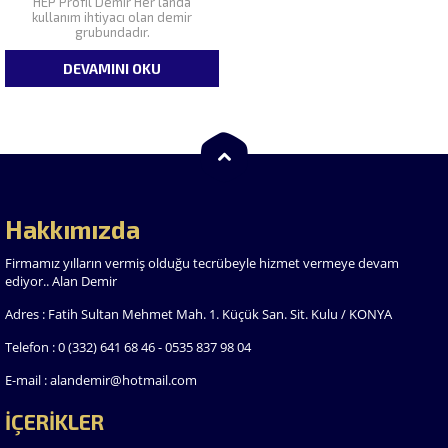
HEP Profil Demir Her landa
kullanım ihtiyacı olan demir
grubundadır.
DEVAMINI OKU
Hakkımızda
Firmamız yılların vermiş olduğu tecrübeyle hizmet vermeye devam
ediyor.. Alan Demir
Adres : Fatih Sultan Mehmet Mah. 1. Küçük San. Sit. Kulu / KONYA
Telefon : 0 (332) 641 68 46 - 0535 837 98 04
E-mail : alandemir@hotmail.com
İÇERİKLER