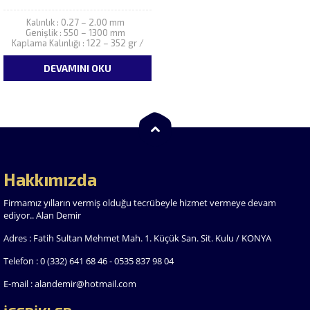
Kalınlık : 0.27 – 2.00 mm
Genişlik : 550 – 1300 mm
Kaplama Kalınlığı : 122 – 352 gr /
m2 Boy : Max. 6.500 mm
DEVAMINI OKU
Hakkımızda
Firmamız yılların vermiş olduğu tecrübeyle hizmet vermeye devam
ediyor.. Alan Demir
Adres : Fatih Sultan Mehmet Mah. 1. Küçük San. Sit. Kulu / KONYA
Telefon : 0 (332) 641 68 46 - 0535 837 98 04
E-mail : alandemir@hotmail.com