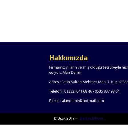
Hakkımızda
Firmamız yılların vermiş olduğu tecrübeyle h
ediyor.. Alan Demir
Adres : Fatih Sultan Mehmet Mah. 1. Küçük San
Telefon : 0 (332) 641 68 46 - 0535 837 98 04
E-mail : alandemir@hotmail.com
© Ocak 2017 -
.. Barlas Bilişim ..