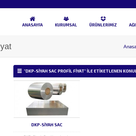
ANASAYFA
KURUMSAL
ÜRÜNLERİMİZ
AĞI
iyat
Anasa
"DKP-SIYAH SAC PROFIL FIYAT" ILE ETIKETLENEN KONU
DKP-SIYAH SAC