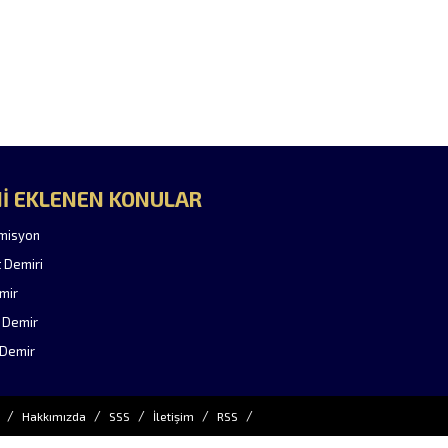
İ EKLENEN KONULAR
misyon
t Demiri
mir
 Demir
Demir
Hakkımızda
SSS
İletişim
RSS