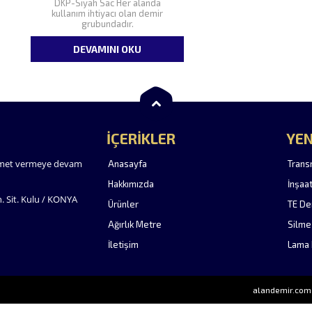
DKP-Siyah Sac Her alanda
kullanım ihtiyacı olan demir
grubundadır.
DEVAMINI OKU
İÇERİKLER
YEN
izmet vermeye devam
Anasayfa
Trans
Hakkımızda
İnşaa
. Sit. Kulu / KONYA
Ürünler
TE De
Ağırlık Metre
Silme
İletişim
Lama 
alandemir.com